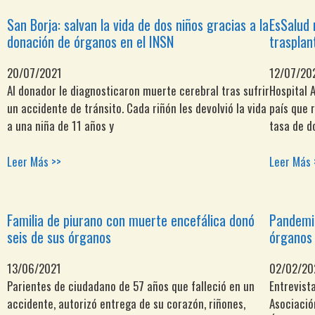
San Borja: salvan la vida de dos niños gracias a la
EsSalud 
donación de órganos en el INSN
trasplan
20/07/2021
12/07/20
Al donador le diagnosticaron muerte cerebral tras sufrir
Hospital 
un accidente de tránsito. Cada riñón les devolvió la vida
país que 
a una niña de 11 años y
tasa de d
Leer Más >>
Leer Más 
Familia de piurano con muerte encefálica donó
Pandemia
seis de sus órganos
órganos 
13/06/2021
02/02/20
Parientes de ciudadano de 57 años que falleció en un
Entrevist
accidente, autorizó entrega de su corazón, riñones,
Asociació