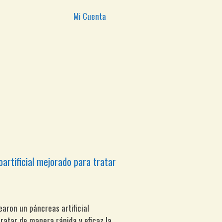
Mi Cuenta
artificial mejorado para tratar
earon un páncreas artificial
ratar de manera rápida y eficaz la