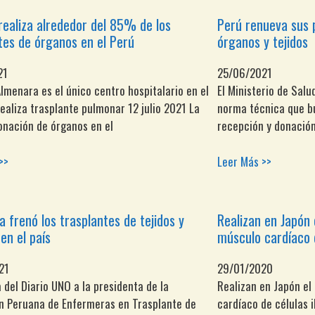
realiza alrededor del 85% de los
Perú renueva sus 
tes de órganos en el Perú
órganos y tejidos
21
25/06/2021
Almenara es el único centro hospitalario en el
El Ministerio de Sal
realiza trasplante pulmonar 12 julio 2021 La
norma técnica que bu
onación de órganos en el
recepción y donación
>>
Leer Más >>
 frenó los trasplantes de tejidos y
Realizan en Japón 
en el país
músculo cardíaco 
21
29/01/2020
a del Diario UNO a la presidenta de la
Realizan en Japón el
n Peruana de Enfermeras en Trasplante de
cardíaco de células 