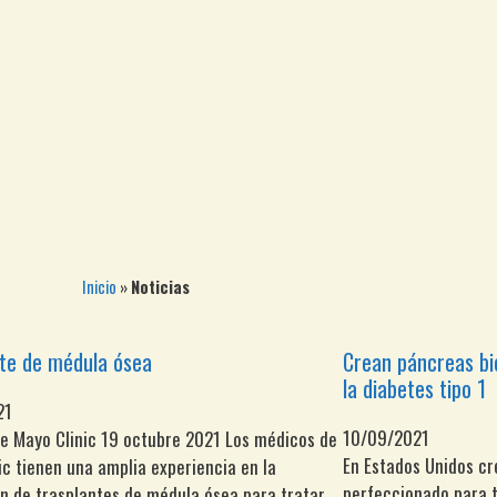
Inicio
»
Noticias
te de médula ósea
Crean páncreas bio
la diabetes tipo 1
21
10/09/2021
e Mayo Clinic 19 octubre 2021 Los médicos de
En Estados Unidos cr
ic tienen una amplia experiencia en la
perfeccionado para t
ón de trasplantes de médula ósea para tratar