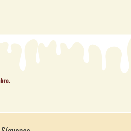
mbro.
Síguenos