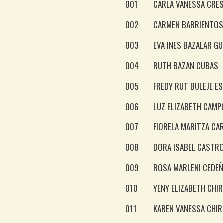
001
CARLA VANESSA CRE
002
CARMEN BARRIENTOS
003
EVA INES BAZALAR G
004
RUTH BAZAN CUBAS
005
FREDY RUT BULEJE E
006
LUZ ELIZABETH CAM
007
FIORELA MARITZA CA
008
DORA ISABEL CASTRO
009
ROSA MARLENI CEDE
010
YENY ELIZABETH CHI
011
KAREN VANESSA CHI