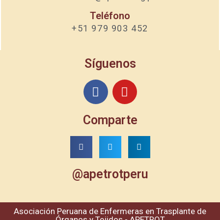
Teléfono
+51 979 903 452
Síguenos
Comparte
@apetrotperu
Asociación Peruana de Enfermeras en Trasplante de
Órganos y Tejidos - APETROT