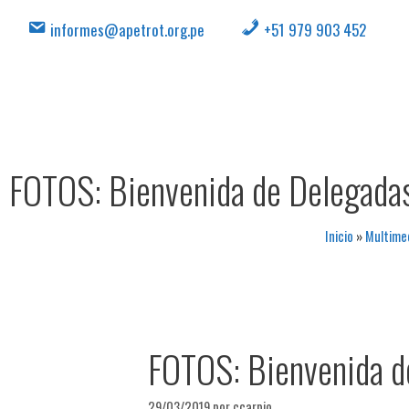
informes@apetrot.org.pe
+51 979 903 452
FOTOS: Bienvenida de Delegad
Inicio
»
Multime
FOTOS: Bienvenida 
29/03/2019
por
ccarpio