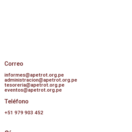
miembro.
Información
Correo
informes@apetrot.org.pe
administracion@apetrot.org.pe
tesoreria@apetrot.org.pe
eventos@apetrot.org.pe
Teléfono
+51 979 903 452