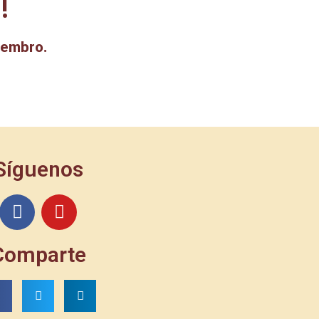
!
iembro.
Síguenos
Comparte