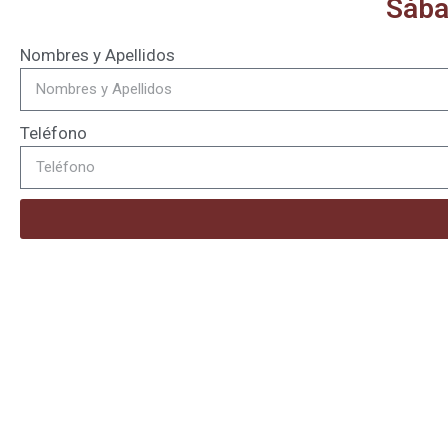
Sába
Nombres y Apellidos
Teléfono
¡Hazte socio de APETROT!
Infórmate sobre los beneficios y requisitos para ser miembro.