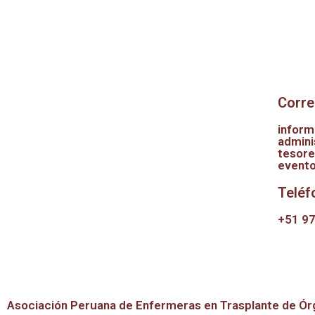
Información
Corr
inform
admini
tesore
event
Teléf
+51 97
Asociación Peruana de Enfermeras en Trasplante de Ór