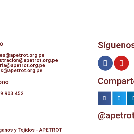
Sígueno
eo
es@apetrot.org.pe
stracion@apetrot.org.pe
ria@apetrot.org.pe
os@apetrot.org.pe
Compart
ono
9 903 452
@apetro
ganos y Tejidos - APETROT