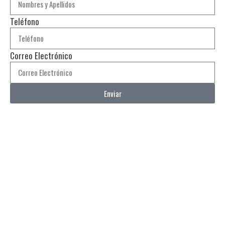
Teléfono
Correo Electrónico
Enviar
¡Hazte socio de APETROT!
Infórmate sobre los beneficios y requisitos para ser
miembro.
Información