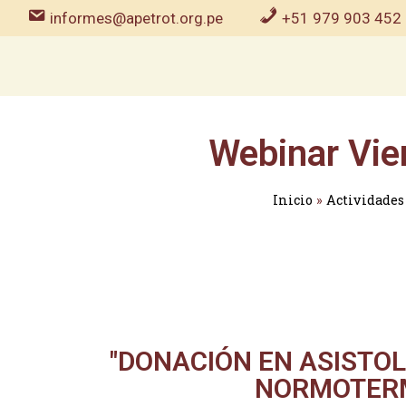
informes@apetrot.org.pe
+51 979 903 452
Webinar Vie
Inicio
»
Actividades
"DONACIÓN EN ASISTO
NORMOTERM