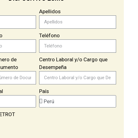
Apellidos
co
Teléfono
ero de
Centro Laboral y/o Cargo que
cumento
Desempeña
al
País
PETROT